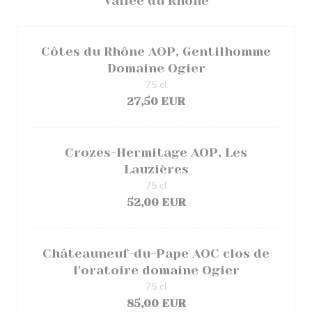
Vallée du Rhône
Côtes du Rhône AOP, Gentilhomme
Domaine Ogier
75 cl
27,50 EUR
Crozes-Hermitage AOP, Les
Lauzières
75 cl
52,00 EUR
Châteauneuf-du-Pape AOC clos de
l'oratoire domaine Ogier
75 cl
85,00 EUR