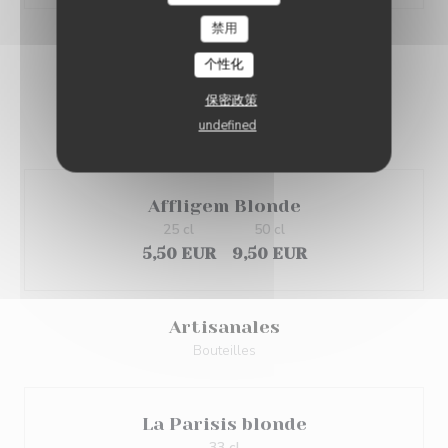
禁用
BIÈRES
个性化
保密政策
undefined
Pression
Affligem Blonde
25 cl
50 cl
5,50 EUR
9,50 EUR
Artisanales
Bouteilles
La Parisis blonde
33 cl