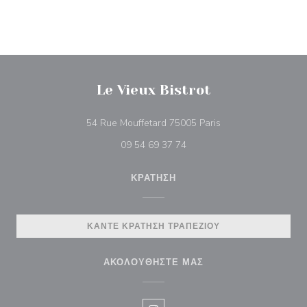
Le Vieux Bistrot
((ανοίγει σε νέο πα
54 Rue Mouffetard 75005 Paris
09 54 69 37 74
ΚΡΆΤΗΣΗ
ΚΆΝΤΕ ΚΡΆΤΗΣΗ ΤΡΑΠΕΖΙΟΎ
ΑΚΟΛΟΥΘΉΣΤΕ ΜΑΣ