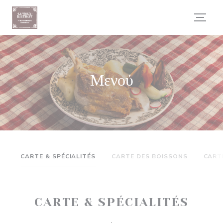
Πίνακας διαχείρισης "Μπισκότων" (Cookies)
Μενού
CARTE & SPÉCIALITÉS
CARTE DES BOISSONS
CART
CARTE & SPÉCIALITÉS