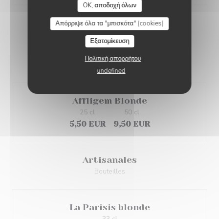
OK, αποδοχή όλων
Απόρριψε όλα τα "μπισκότα" (cookies)
BIÈRES
Εξατομίκευση
Πολιτική απορρήτου
Pression
undefined
Affligem Blonde
25 cl
50 cl
5,50 EUR
9,50 EUR
Artisanales
Bouteilles
La Parisis blonde
33 cl