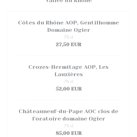
Vallée du Rhône
Côtes du Rhône AOP, Gentilhomme
Domaine Ogier
75 cl
27,50 EUR
Crozes-Hermitage AOP, Les
Lauzières
75 cl
52,00 EUR
Châteauneuf-du-Pape AOC clos de
l'oratoire domaine Ogier
75 cl
85,00 EUR