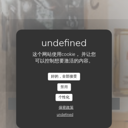
这个网站使用cookie， 并让您
可以控制想要激活的内容。
酒馆
•
PARIS
好的，全部接受
Le Vieux Bistrot
禁用
个性化
预订餐位
保密政策
undefined